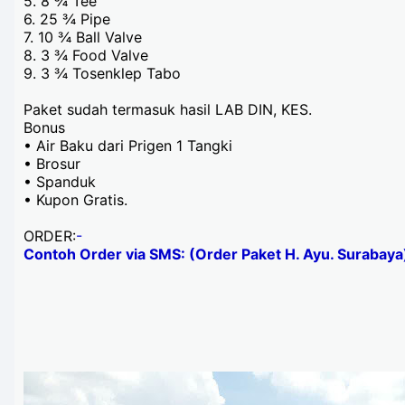
5.
8 ¾ Tee
6.
25 ¾ Pipe
7.
10 ¾ Ball Valve
8.
3 ¾ Food Valve
9.
3 ¾ Tosenklep Tabo
Paket sudah termasuk hasil LAB DIN, KES.
Bonus
•
Air Baku dari Prigen 1 Tangki
•
Brosur
•
Spanduk
•
Kupon Gratis.
ORDER:
-
Contoh Order via SMS: (Order Paket H. Ayu. Surabay