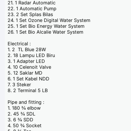
21.
1 Radar Automatic
22.
1 Automatic Pump
23.
2 Set Splas Bilas
24.
1 Set Ozone Digital Water System
25.
1 Set Bio Energy Water System
26.
1 Set Bio Alcalie Water System
Electrical :
1.
2 TL Blue 28W
2.
18 Lampu LED Biru
3.
1 Adapter LED
4.
10 Celenoit Valve
5.
12 Saklar MD
6.
1 Set Kabel NDD
7.
3 Steker
8.
2 Terminal 5 LB
Pipe and fitting :
1.
180 ¾ elbow
2.
45 ¾ SDL
3.
6 ¾ SDD
4.
50 ¾ Socket