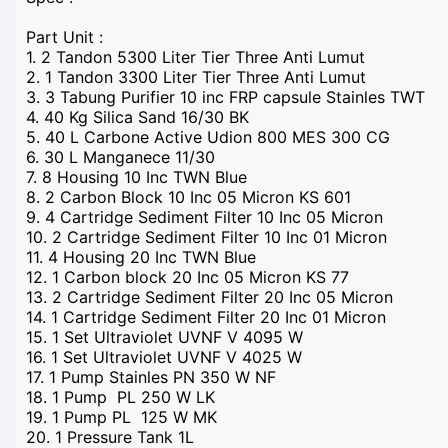
Part Unit :
1.
2 Tandon 5300 Liter Tier Three Anti Lumut
2.
1 Tandon 3300 Liter Tier Three Anti Lumut
3.
3 Tabung Purifier 10 inc FRP capsule Stainles TWT
4.
40 Kg Silica Sand 16/30 BK
5.
40 L Carbone Active Udion 800 MES 300 CG
6.
30 L Manganece 11/30
7.
8 Housing 10 Inc TWN Blue
8.
2 Carbon Block 10 Inc 05 Micron KS 601
9.
4 Cartridge Sediment Filter 10 Inc 05 Micron
10.
2 Cartridge Sediment Filter 10 Inc 01 Micron
11.
4 Housing 20 Inc TWN Blue
12.
1 Carbon block 20 Inc 05 Micron KS 77
13.
2 Cartridge Sediment Filter 20 Inc 05 Micron
14.
1 Cartridge Sediment Filter 20 Inc 01 Micron
15.
1 Set Ultraviolet UVNF V 4095 W
16.
1 Set Ultraviolet UVNF V 4025 W
17.
1 Pump Stainles PN 350 W NF
18.
1 Pump PL 250 W LK
19.
1 Pump PL 125 W MK
20.
1 Pressure Tank 1L