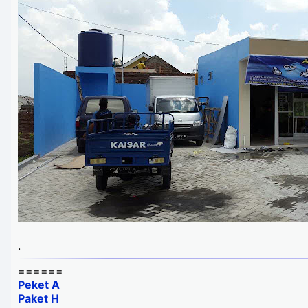
.
======
Peket A
Paket H